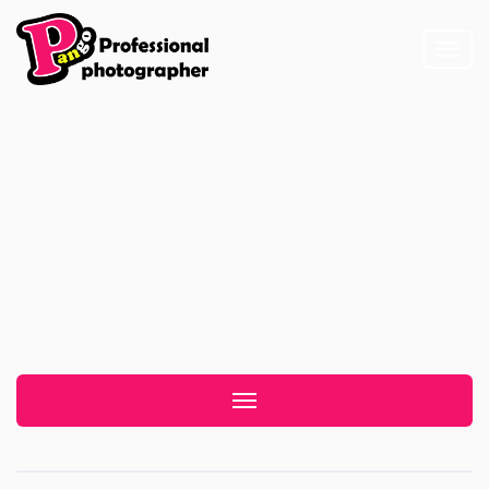
Toggl
naviga
專業形象照
Toggle navigation