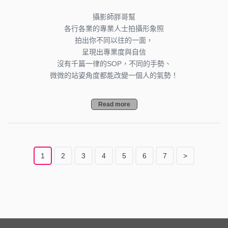
攝影師胖哥幫
各行各業的專業人士拍攝形象照
拍出你不同以往的一面，
呈現出專業度與自信
沒有千篇一律的SOP，不同的手勢、
微微的站姿角度都能改變一個人的氣勢！
Read more
1
2
3
4
5
6
7
>