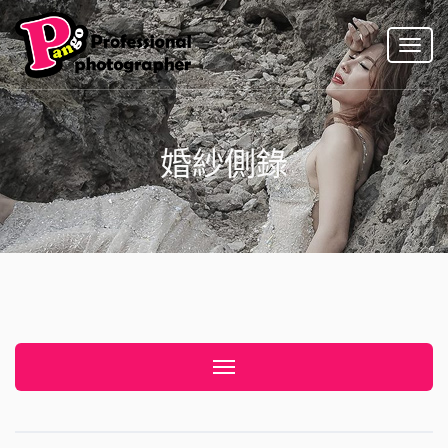
Toggl
naviga
婚紗側錄
Toggle navigation