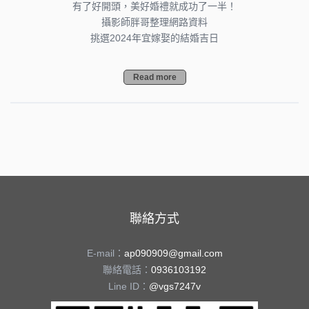
有了好開頭，美好婚禮就成功了一半！
攝影師胖哥整理網路資料
挑選2024年宜嫁娶的結婚吉日
Read more
聯絡方式
E-mail：
ap090909@gmail.com
聯絡電話：
0936103192
Line ID：
@vgs7247v