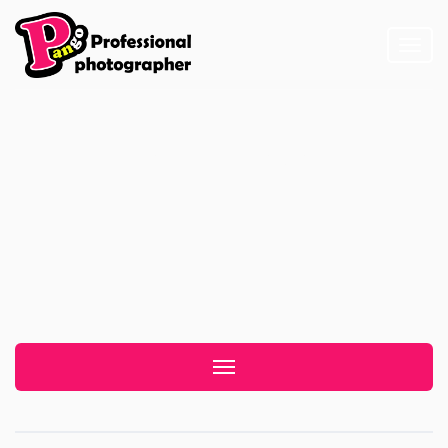
Toggl
naviga
12 11 月 2024
Toggle navigation