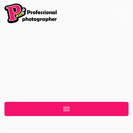
Toggl
naviga
活動企劃
Toggle navigation