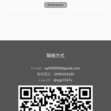
Read more
聯絡方式
E-mail：
ap090909@gmail.com
聯絡電話：
0936103192
Line ID：
@vgs7247v