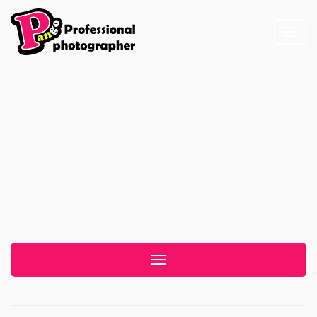
Toggl
naviga
新祕
Toggle navigation