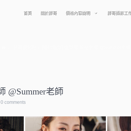
首頁
關於胖哥
價格內容說明
胖哥攝影工
胖哥便利貼
[婚紗造型] 造型師 新祕老師 @Summer老師
 @Summer老師
0 comments