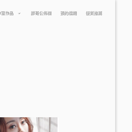
作室作品
胖哥公佈欄
預約檔期
優質推薦