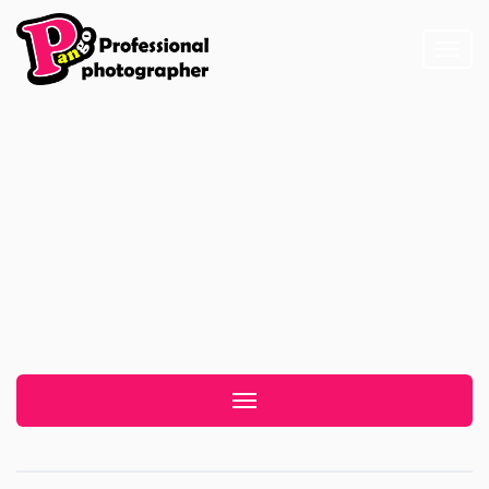
Toggl
naviga
天橋立
Toggle navigation