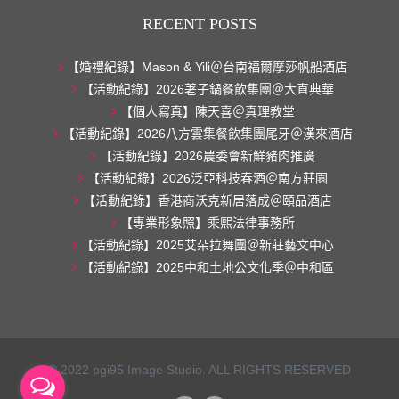
RECENT POSTS
【婚禮紀錄】Mason & Yili＠台南福爾摩莎帆船酒店
【活動紀錄】2026荖子鍋餐飲集團＠大直典華
【個人寫真】陳天喜＠真理教堂
【活動紀錄】2026八方雲集餐飲集團尾牙＠漢來酒店
【活動紀錄】2026農委會新鮮豬肉推廣
【活動紀錄】2026泛亞科技春酒＠南方莊園
【活動紀錄】香港商沃克新居落成＠頤品酒店
【專業形象照】乘熙法律事務所
【活動紀錄】2025艾朵拉舞團＠新莊藝文中心
【活動紀錄】2025中和土地公文化季＠中和區
© 2022 pgi95 Image Studio. ALL RIGHTS RESERVED