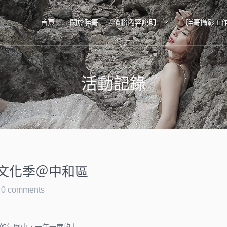
首頁
關於胖哥
價格內容說明
胖哥攝影工
活動記錄
公文化季＠中和區
0 comments