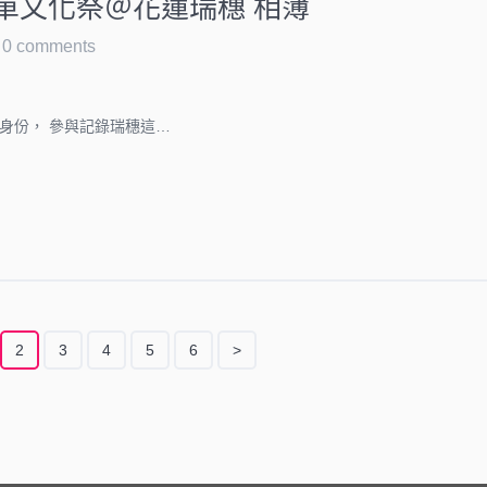
寒單文化祭＠花蓮瑞穗 相簿
0 comments
身份， 參與記錄瑞穗這…
2
3
4
5
6
>