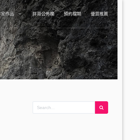
作室作品
胖哥公佈欄
預約檔期
優質推薦