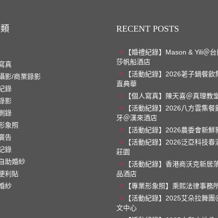
分類
RECENT POSTS
【婚禮紀錄】Mason & Yili
莎帆船酒店
寫真
【活動紀錄】2026荖子鍋餐飲
攝影/商業錄影
直典華
紀錄
【個人寫真】陳天喜＠真理教
錄影
【活動紀錄】2026八方雲集餐
側錄
牙＠漢來酒店
形象照
【活動紀錄】2026農委會新鮮
廣告
【活動紀錄】2026泛亞科技春
記錄
莊園
自助婚紗
【活動紀錄】香港商沃克新居
便利貼
品酒店
婚紗
【專業形象照】乘熙法律事務
【活動紀錄】2025艾朵拉舞團
文中心