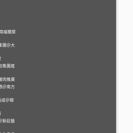
＠台南福爾摩
集團＠大
堂
飲集團尾
豬肉推廣
酒＠南方
落成＠頤
所
＠新莊藝