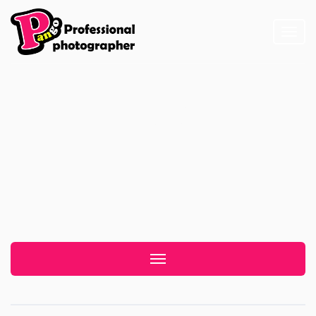
Toggl
naviga
龍鳳城
Toggle navigation