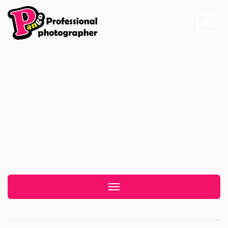
Toggl
naviga
鼎奕
Toggle navigation