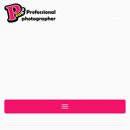
Toggl
naviga
韓風棚內婚紗
Toggle navigation