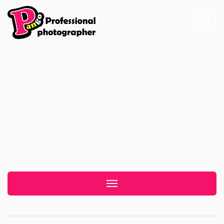
Toggl
naviga
陽明山黑森林
Toggle navigation