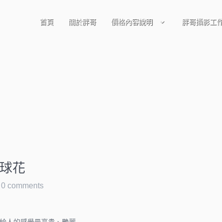
首頁
關於胖哥
價格內容說明
胖哥攝影工
陽明山繡球花
繡球花
0 comments