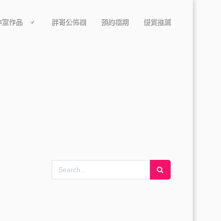
作室作品
胖哥公佈欄
預約檔期
優質推薦