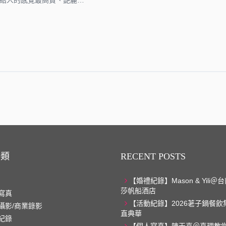
給人的感覺最高貴、艷麗…
分類
RECENT POSTS
【婚禮紀錄】Mason & Yili
莎帆船酒店
寫真
【活動紀錄】2026荖子鍋餐飲
攝影/商業錄影
直典華
紀錄