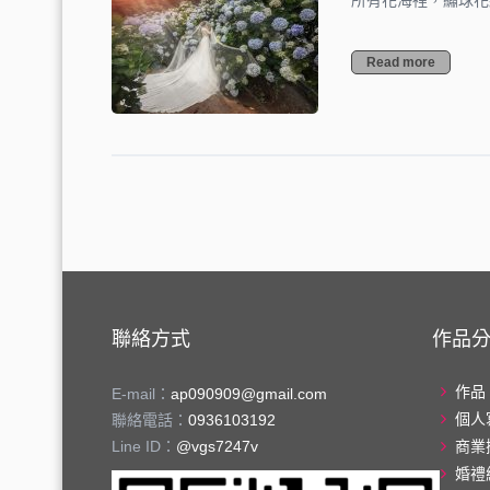
所有花海裡，繡球花
Read more
聯絡方式
作品
作品
E-mail：
ap090909@gmail.com
個人
聯絡電話：
0936103192
Line ID：
@vgs7247v
商業
婚禮