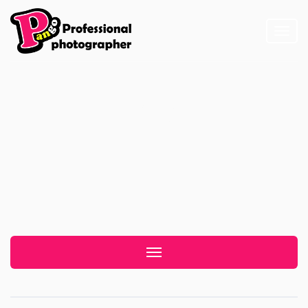
Toggl
naviga
錄影
Toggle navigation