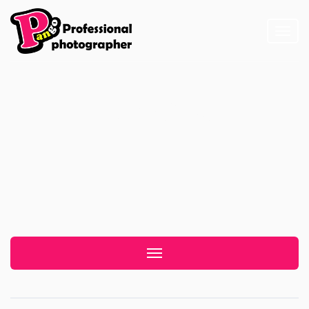
Toggl
naviga
花蓮新秘Lisa
Toggle navigation