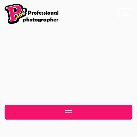
Toggl
naviga
艾美寒舍酒店
Toggle navigation