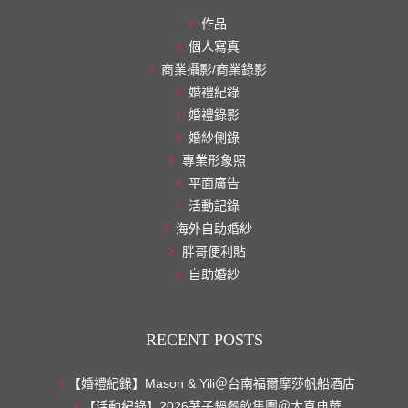
作品
個人寫真
商業攝影/商業錄影
婚禮紀錄
婚禮錄影
婚紗側錄
專業形象照
平面廣告
活動記錄
海外自助婚紗
胖哥便利貼
自助婚紗
RECENT POSTS
【婚禮紀錄】Mason & Yili＠台南福爾摩莎帆船酒店
【活動紀錄】2026荖子鍋餐飲集團＠大直典華