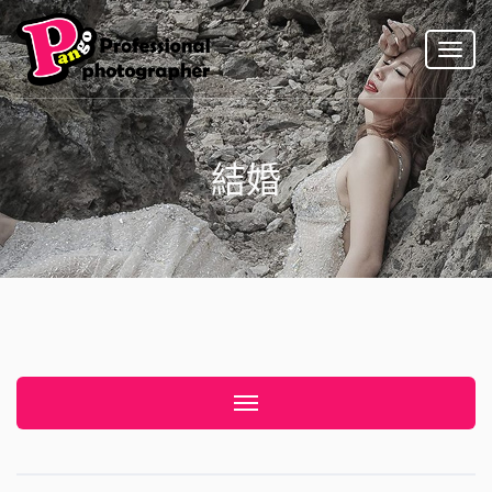
Toggl
naviga
結婚
Toggle navigation