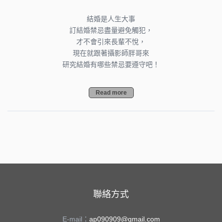
結婚是人生大事
訂結婚禁忌盡量避免觸犯，
才不會引來長輩不悅，
現在就跟著攝影師胖哥來
研究結婚有哪些禁忌要遵守吧！
Read more
聯絡方式
E-mail：
ap090909@gmail.com