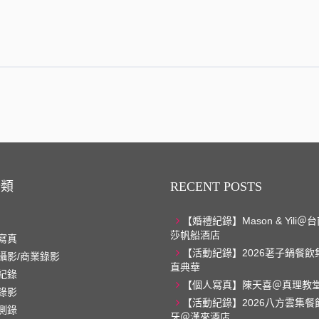
分類
RECENT POSTS
【婚禮紀錄】Mason & Yili
莎帆船酒店
寫真
【活動紀錄】2026荖子鍋餐飲
攝影/商業錄影
直典華
紀錄
【個人寫真】陳天喜＠真理教
錄影
【活動紀錄】2026八方雲集餐
側錄
牙＠漢來酒店