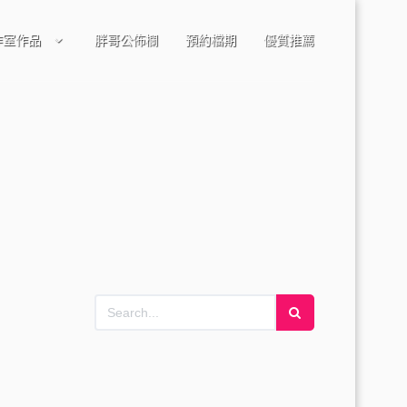
作室作品
胖哥公佈欄
預約檔期
優質推薦