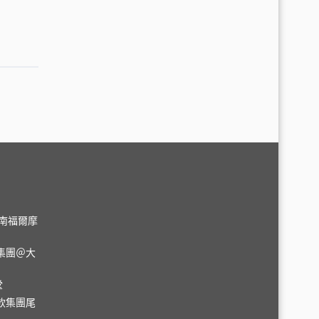
＠台南福爾摩
集團＠大
堂
飲集團尾