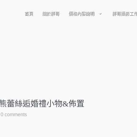
首頁
關於胖哥
價格內容說明
胖哥攝影工
相本區
熊熊蕾絲逅婚禮小物&佈置
0 comments