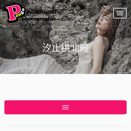
Toggl
naviga
汐止拱北殿
Toggle navigation