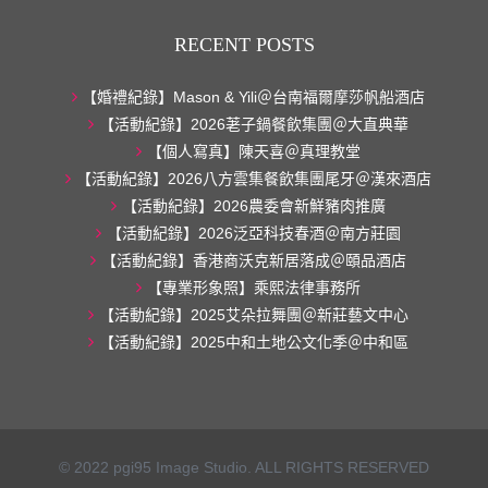
RECENT POSTS
【婚禮紀錄】Mason & Yili＠台南福爾摩莎帆船酒店
【活動紀錄】2026荖子鍋餐飲集團＠大直典華
【個人寫真】陳天喜＠真理教堂
【活動紀錄】2026八方雲集餐飲集團尾牙＠漢來酒店
【活動紀錄】2026農委會新鮮豬肉推廣
【活動紀錄】2026泛亞科技春酒＠南方莊園
【活動紀錄】香港商沃克新居落成＠頤品酒店
【專業形象照】乘熙法律事務所
【活動紀錄】2025艾朵拉舞團＠新莊藝文中心
【活動紀錄】2025中和土地公文化季＠中和區
© 2022 pgi95 Image Studio. ALL RIGHTS RESERVED