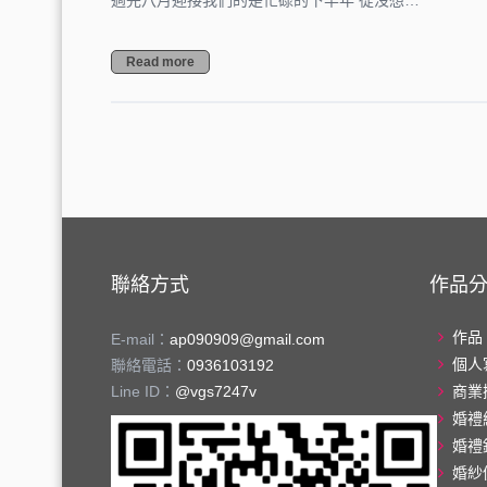
過完八月迎接我們的是忙碌的下半年 從沒想…
Read more
聯絡方式
作品
作品
E-mail：
ap090909@gmail.com
個人
聯絡電話：
0936103192
Line ID：
@vgs7247v
商業
婚禮
婚禮
婚紗