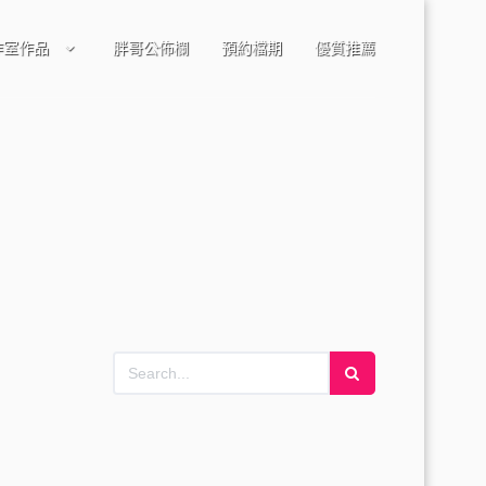
作室作品
胖哥公佈欄
預約檔期
優質推薦