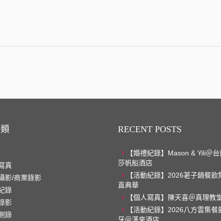
分類
RECENT POSTS
【婚禮紀錄】Mason & Yili
莎帆船酒店
寫真
【活動紀錄】2026荖子鍋餐飲
攝影/商業錄影
直典華
紀錄
【個人寫真】陳天喜＠真理教
錄影
【活動紀錄】2026八方雲集餐
側錄
牙＠漢來酒店