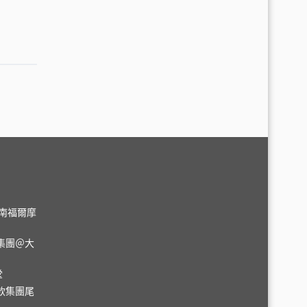
＠台南福爾摩
集團＠大
堂
飲集團尾