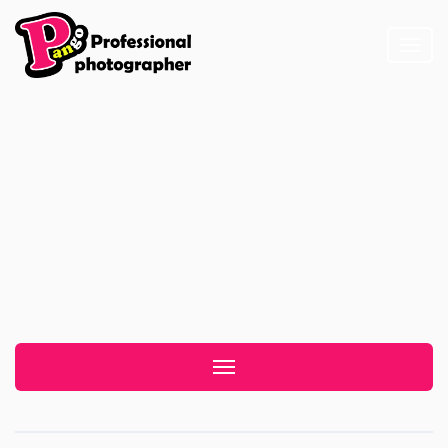
Toggl
naviga
李佩蓉
Toggle navigation