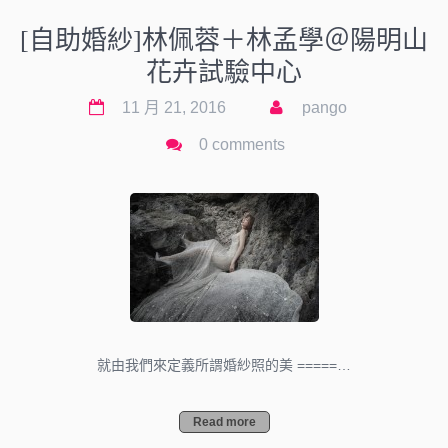
[自助婚紗]林佩蓉＋林孟學＠陽明山
花卉試驗中心
11 月 21, 2016
pango
0 comments
就由我們來定義所謂婚紗照的美 =====…
Read more