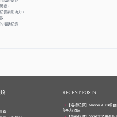
的細節很多
萬變，
紀實攝影功力，
數
的活動紀錄
分類
RECENT POSTS
【婚禮紀錄】Mason & Yili
莎帆船酒店
寫真
【活動紀錄】2026荖子鍋餐飲