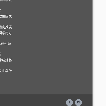
堂
飲集團尾
豬肉推廣
酒＠南方
落成＠頤
所
＠新莊藝
文化季＠