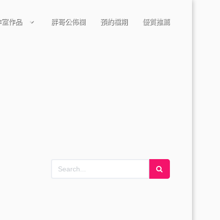
作室作品
胖哥公佈欄
預約檔期
優質推薦