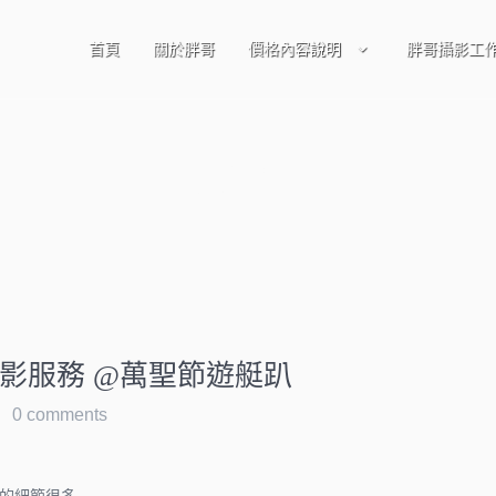
首頁
關於胖哥
價格內容說明
胖哥攝影工
彈珠剛布
影服務 @萬聖節遊艇趴
0 comments