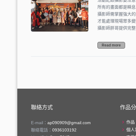
活動記錄攝影要注意
所有的畫面都是瞬息
攝影師需掌握強大的
才能處理現場眾多變
攝影師胖哥提供完整
Read more
聯絡方式
作品
作品
E-mail：
ap090909@gmail.com
個人
聯絡電話：
0936103192