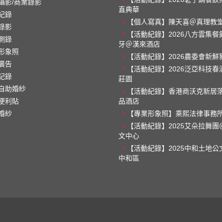
攝影/商業錄影
直典華
紀錄
【個人寫真】陳天喜＠真理教
錄影
【活動紀錄】2026八方雲集餐
側錄
牙＠漢來酒店
形象照
【活動紀錄】2026農委會新鮮
廣告
【活動紀錄】2026泛亞科技春
記錄
莊園
自助婚紗
【活動紀錄】香港商沃克新居
便利貼
品酒店
婚紗
【專業形象照】乘熙法律事務
【活動紀錄】2025艾朵拉舞團
文中心
【活動紀錄】2025中和土地公
中和區