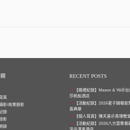
分類
RECENT POSTS
【婚禮紀錄】Mason & Yili
莎帆船酒店
寫真
【活動紀錄】2026荖子鍋餐飲
攝影/商業錄影
直典華
紀錄
【個人寫真】陳天喜＠真理教
錄影
【活動紀錄】2026八方雲集餐
側錄
牙＠漢來酒店