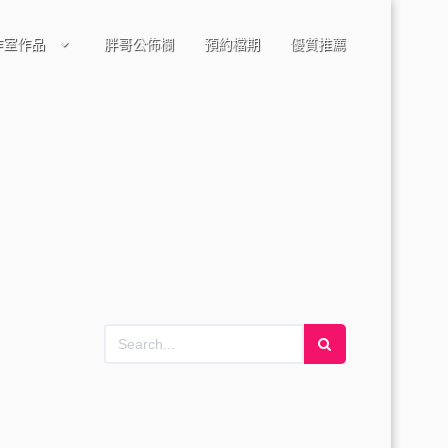
作室作品
胖哥公佈欄
預約檔期
優質推薦