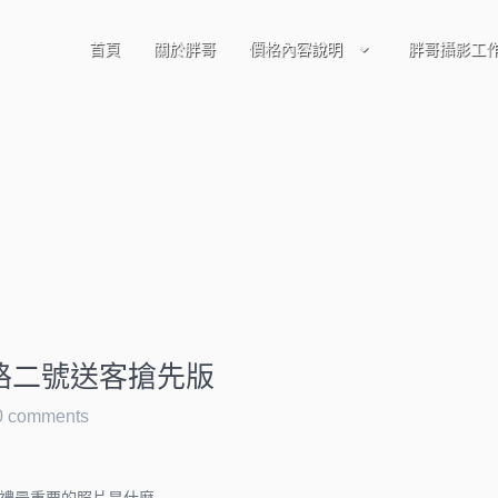
首頁
關於胖哥
價格內容說明
胖哥攝影工
婚攝徐州路二號
州路二號送客搶先版
0 comments