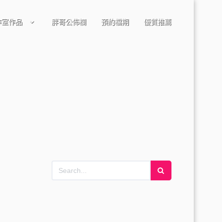
作室作品
胖哥公佈欄
預約檔期
優質推薦