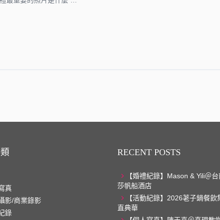
禮最重要的照片是什麼 …
分類
RECENT POSTS
【婚禮紀錄】Mason & Yili
莎帆船酒店
寫真
【活動紀錄】2026荖子鍋餐飲
攝影/商業錄影
直典華
紀錄