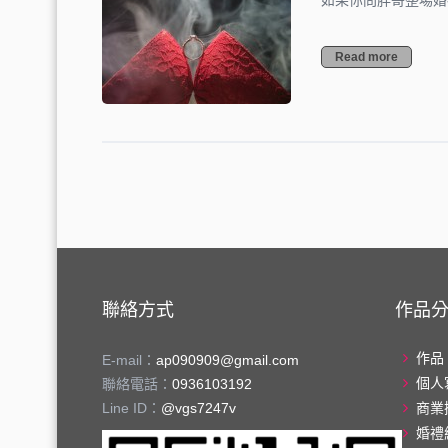
如果你問胖哥整場婚
Read more
聯絡方式
作品
作品
E-mail：
ap090909@gmail.com
個人
聯絡電話：
0936103192
Line ID：
@vgs7247v
商業
婚禮