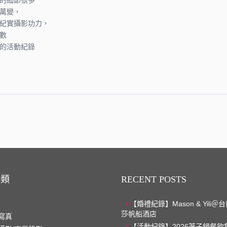
的細節很多
萬變，
紀實攝影功力，
數
的活動紀錄
分類
RECENT POSTS
【婚禮紀錄】Mason & Yili
莎帆船酒店
寫真
【活動紀錄】2026荖子鍋餐飲