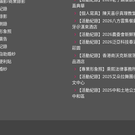
攝影/商業錄影
直典華
紀錄
【個人寫真】陳天喜＠真理教
錄影
【活動紀錄】2026八方雲集餐
側錄
牙＠漢來酒店
形象照
【活動紀錄】2026農委會新鮮
廣告
【活動紀錄】2026泛亞科技春
記錄
莊園
自助婚紗
【活動紀錄】香港商沃克新居
便利貼
品酒店
婚紗
【專業形象照】乘熙法律事務
【活動紀錄】2025艾朵拉舞團
文中心
【活動紀錄】2025中和土地公
中和區