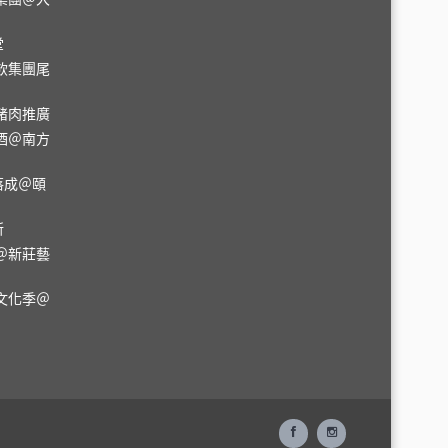
堂
飲集團尾
豬肉推廣
酒＠南方
落成＠頤
所
＠新莊藝
文化季＠