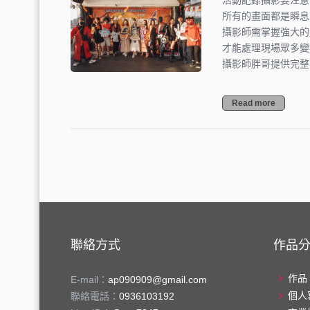
活動記錄攝影要注意
所有的畫面都是瞬息
攝影師需掌握強大的
才能處理現場眾多變
攝影師胖哥提供完整
Read more
聯絡方式
作品
作品
E-mail：
ap090909@gmail.com
個人
聯絡電話：
0936103192