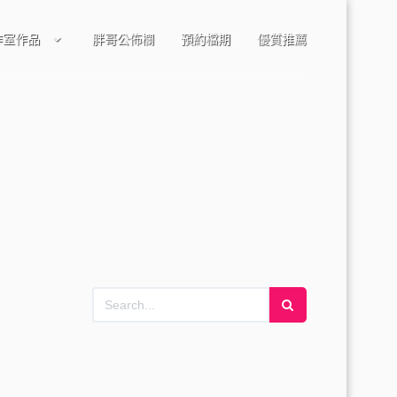
作室作品
胖哥公佈欄
預約檔期
優質推薦