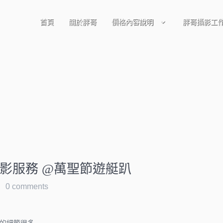
首頁
關於胖哥
價格內容說明
胖哥攝影工
場地佈置
影服務 @萬聖節遊艇趴
0 comments