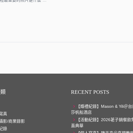
禮最重要的照片是什麼 …
分類
RECENT POSTS
【婚禮紀錄】Mason & Yili
莎帆船酒店
寫真
【活動紀錄】2026荖子鍋餐飲
攝影/商業錄影
直典華
紀錄