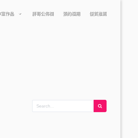
作室作品
胖哥公佈欄
預約檔期
優質推薦