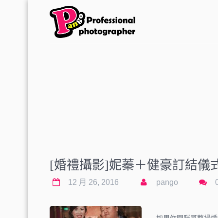
[婚禮攝影]妮蓁＋健豪訂結
12 月 26, 2016
pango