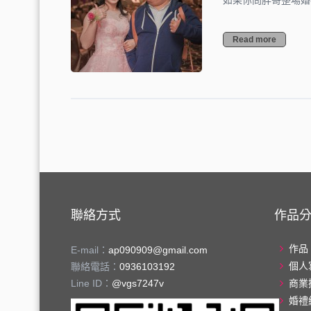
如果你問胖哥整場婚
Read more
聯絡方式
作品
作品
E-mail：
ap090909@gmail.com
個人
聯絡電話：
0936103192
Line ID：
@vgs7247v
商業
婚禮