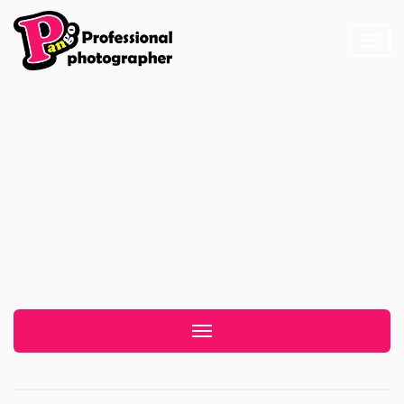
Toggl
naviga
半永久霧眉
Toggle navigation