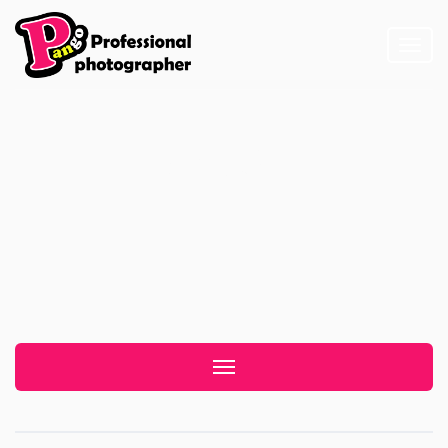
Toggl
naviga
伴娘注意事項
Toggle navigation