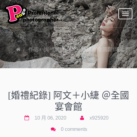
Toggl
naviga
作品
[婚禮紀錄] 阿文＋小緁 ＠全國宴會館
[婚禮紀錄] 阿文＋小緁 ＠全國
宴會館
10 月 06, 2020
x925920
0 comments