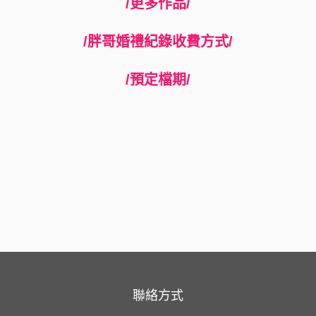
/更多作品/
/胖哥婚禮紀錄收費方式/
/預定檔期/
聯絡方式