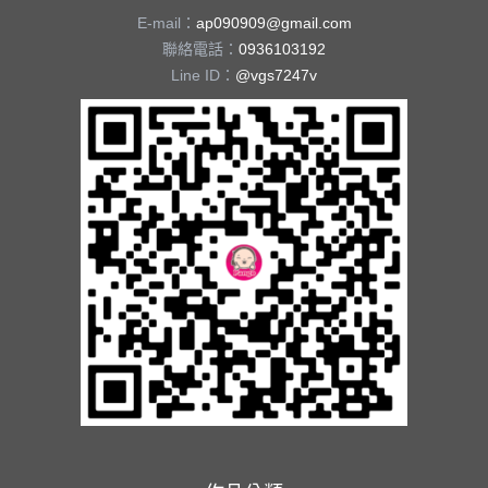
E-mail：
ap090909@gmail.com
聯絡電話：
0936103192
Line ID：
@vgs7247v