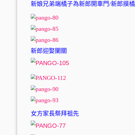
新娘兄弟端橘子為新郎開車門/新郎摸
新郎迎娶闌關
女方家長祭拜祖先