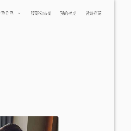
作室作品
胖哥公佈欄
預約檔期
優質推薦