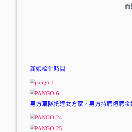
而
新娘梳化時間
男方車隊抵達女方家，男方持聘禮聘金