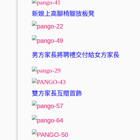
新娘上高腳椅腳放板凳
男方家長將聘禮交付給女方家長
雙方家長互贈首飾