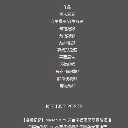
作品
個人寫真
商業攝影/商業錄影
婚禮紀錄
婚禮錄影
婚紗側錄
專業形象照
平面廣告
活動記錄
海外自助婚紗
胖哥便利貼
自助婚紗
RECENT POSTS
【婚禮紀錄】Mason & Yili＠台南福爾摩莎帆船酒店
【活動紀錄】2026荖子鍋餐飲集團＠大直典華