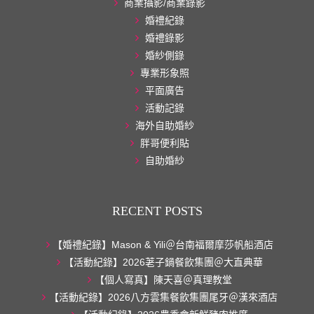
商業攝影/商業錄影
婚禮紀錄
婚禮錄影
婚紗側錄
專業形象照
平面廣告
活動記錄
海外自助婚紗
胖哥便利貼
自助婚紗
RECENT POSTS
【婚禮紀錄】Mason & Yili＠台南福爾摩莎帆船酒店
【活動紀錄】2026荖子鍋餐飲集團＠大直典華
【個人寫真】陳天喜＠真理教堂
【活動紀錄】2026八方雲集餐飲集團尾牙＠漢來酒店