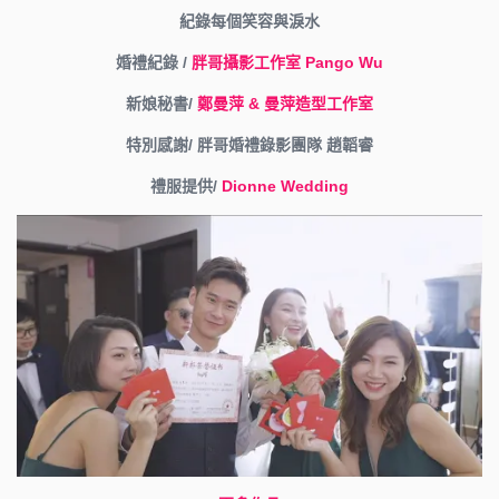
紀錄每個笑容與淚水
婚禮紀錄 /
胖哥攝影工作室
Pango Wu
新娘秘書/
鄭曼萍 & 曼萍造型工作室
特別感謝/
胖哥婚禮錄影團隊 趙韜睿
禮服提供/
Dionne Wedding