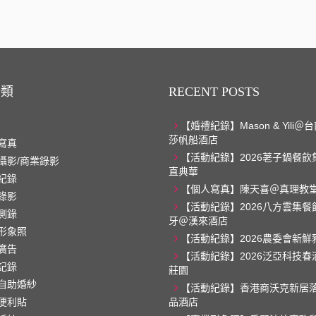
分類
RECENT POSTS
【婚禮紀錄】Mason & Yili
莎帆船酒店
寫真
【活動紀錄】2026荖子鍋餐飲
攝影/商業錄影
直典華
紀錄
【個人寫真】陳天喜＠真理教
錄影
【活動紀錄】2026八方雲集餐
側錄
牙＠漢來酒店
形象照
【活動紀錄】2026農委會新鮮
廣告
【活動紀錄】2026泛亞科技春
記錄
莊園
自助婚紗
【活動紀錄】香港商沃克新居
便利貼
品酒店