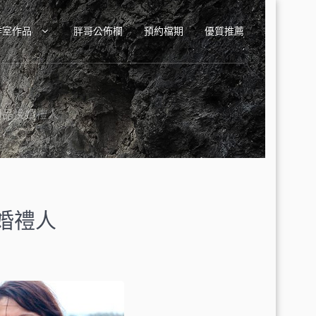
作室作品
胖哥公佈欄
預約檔期
優質推薦
ing品悅婚禮人
悅婚禮人