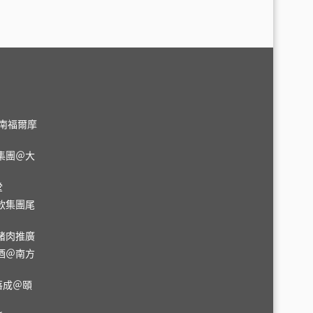
＠台南福爾摩
集團＠大
堂
飲集團尾
豬肉推廣
酒＠南方
落成＠頤