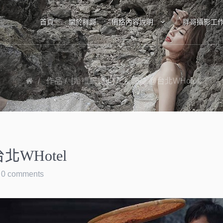
首頁
關於胖哥
價格內容說明
胖哥攝影工
作品
[婚禮紀錄]柏元＆映婕 @台北WHotel
WHotel
0 comments