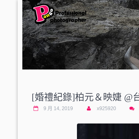
[婚禮紀錄]柏元＆映婕 @台北
9 月 14, 2019
x925920