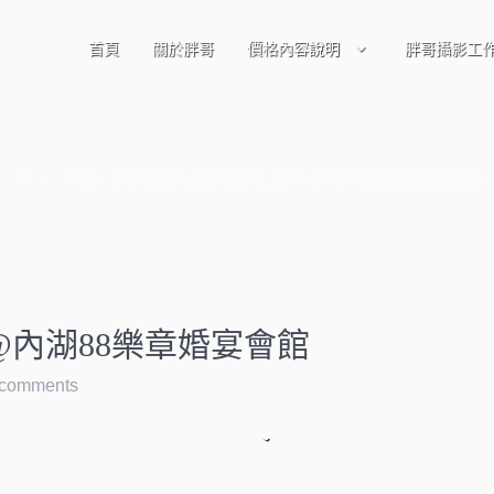
首頁
關於胖哥
價格內容說明
胖哥攝影工
作品
[婚禮搶先版] 明忠&玉祥 @內湖88樂章婚宴會館
 @內湖88樂章婚宴會館
 comments