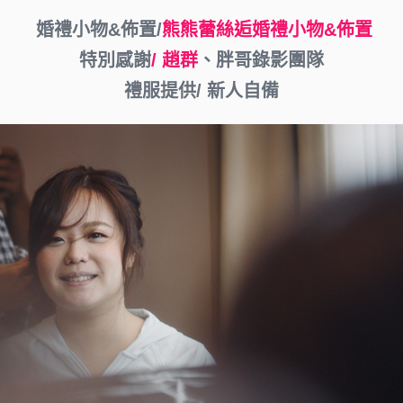
婚禮小物&佈置/
熊熊蕾絲逅婚禮小物&佈置
特別感謝
/ 趙群
、胖哥錄影團隊
禮服提供/ 新人自備