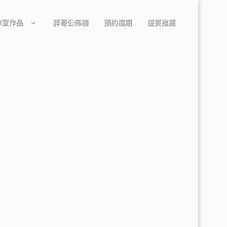
作室作品
胖哥公佈欄
預約檔期
優質推薦