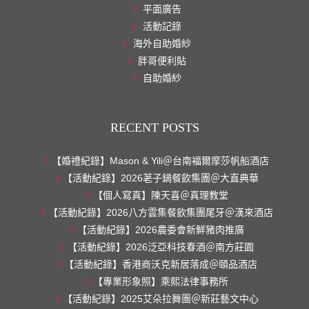
平面廣告
活動記錄
海外自助婚紗
胖哥便利貼
自助婚紗
RECENT POSTS
【婚禮紀錄】Mason & Yili＠台南福爾摩莎帆船酒店
【活動紀錄】2026荖子鍋餐飲集團＠大直典華
【個人寫真】陳天喜＠真理教堂
【活動紀錄】2026八方雲集餐飲集團尾牙＠漢來酒店
【活動紀錄】2026農委會新鮮豬肉推廣
【活動紀錄】2026泛亞科技春酒＠南方莊園
【活動紀錄】香港商沃克新居落成＠頤品酒店
【專業形象照】乘熙法律事務所
【活動紀錄】2025艾朵拉舞團＠新莊藝文中心