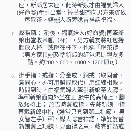
座，新郎居末座，此時新娘才由福氣婦人
(好命婆)牽引出堂，捧著甜茶向男方來賓依
序敬茶，媒人隨旁唸吉祥話祝福。
壓茶甌： 稍後，福氣婦人(好命婆)再牽新
娘出堂收茶甌（杯），男方親友將紅包捲
起放入杯中或壓在杯下，也稱「壓茶禮」
（男方家長及準新郎的紅包須比親友多
一點。約200、600、1000、1200即可）
掛手指：戒指：分金戒，銅戒（取同音，
意同心，亦可用鑽戒取代）用紅線相繫，
時間到時，由福氣婦人牽引新娘至大廳，
準新娘面向外坐在正 廳中的高椅上，腳
放矮椅上； 於吉時戴戒指，先戴新娘中指
再戴新郎中指（通常只套到第二指節， 男
女皆左手），媒人唸吉祥語，準婆婆替
新娘戴上項鍊，見面禮之意，戴完訂婚戒