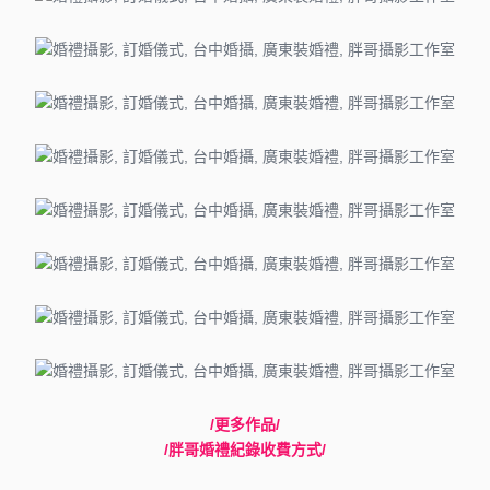
/更多作品/
/胖哥婚禮紀錄收費方式/