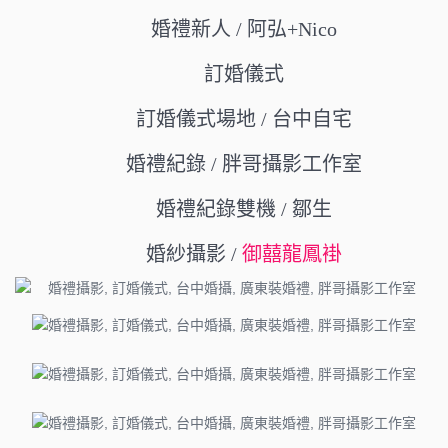
婚禮新人 / 阿弘+Nico
訂婚儀式
訂婚儀式場地 / 台中自宅
婚禮紀錄 / 胖哥攝影工作室
婚禮紀錄雙機 / 鄒生
婚紗攝影 /
御囍龍鳳褂