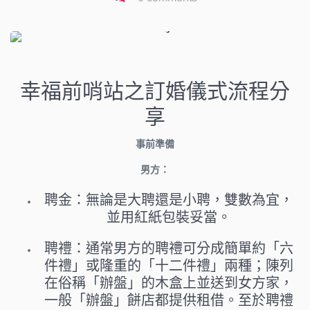
幸福前哨站之訂婚儀式流程分
享
事前準備
男方：
聘金：無論是大聘還是小聘，雙數為宜，
並用紅紙包裝妥當。
聘禮：通常男方的聘禮可分成簡單約「六
件禮」或隆重的「十二件禮」兩種；陳列
在俗稱「辦盤」的木盒上並送到女方家，
一般「辦盤」餅店都提供租借。至於聘禮