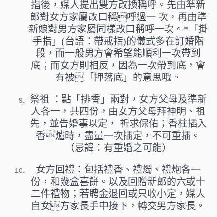
指後，媒人提出雙方改換稱呼。先由準新
郎對女方家屬改口稱呼過一 次，再由準
新娘對男方家屬同樣改口稱呼一次。*「掛
手指」(台語：帶戒指)的儀式多在訂婚階
段，而一般男方會希望能順利一次帶到
底；而女方則相反，因為一次帶到底，會
有被「押落底」的意思哦。
祭祖 ：點「排香」兩對，女方父母及準新
人各一，共四份，由女方父母拜神明、祖
先，並告婚事以定， 祈求保佑；香柱插入
香爐時，盡量一次插定，不可重插。
（忌諱：有重婚之可能）
女方回禮：包括禮香、禮燭、禮炮各一
份，和幾盒喜餅。以及回贈新郎的六或十
二件禮物；若聘金退回或只收小定，媒人
自女方家長手中接下，轉交男方家長。