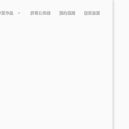
作室作品
胖哥公佈欄
預約檔期
優質推薦